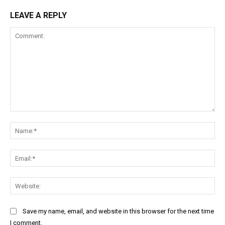
LEAVE A REPLY
Comment:
Na
Ema
Web
Save my name, email, and website in this browser for the next time
I comment.