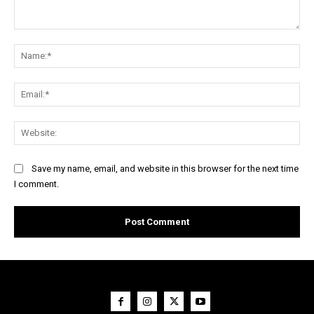
Comment:
Na
Ema
Web
Save my name, email, and website in this browser for the next time
I comment.