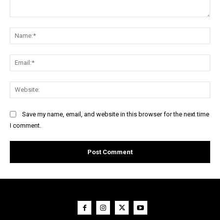
Comment:
Na
Ema
Web
Save my name, email, and website in this browser for the next time
I comment.