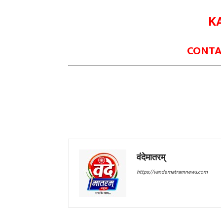
K
CONTAC
वंदेमातरम्
https://vandematramnews.com