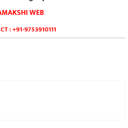
AMAKSHI WEB
T : +91-9753910111