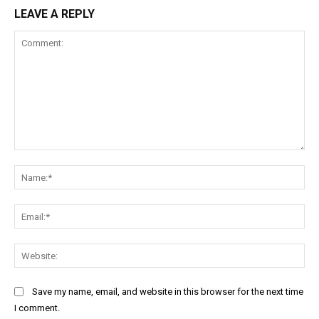
LEAVE A REPLY
Comment:
Na
Ema
Web
Save my name, email, and website in this browser for the next time
I comment.