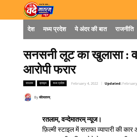
देश
मध्य प्रदेश
ये अंदर की बात
राजनीति
सनसनी लूट का खुलासा : वा
आरोपी फरार
रतलाम
क्राइम
मध्य प्रदेश
February 4, 2022
Updated:
February
By
वंदेमातरम्
रतलाम, वन्देमातरम् न्यूज।
फ़िल्मी स्टाइल में सराफा व्यापारी की क