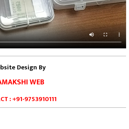
bsite Design By
AMAKSHI WEB
T : +91-9753910111