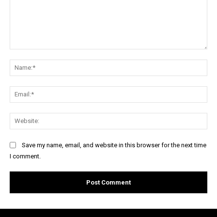
Comment:
Na
Ema
Web
Save my name, email, and website in this browser for the next time
I comment.