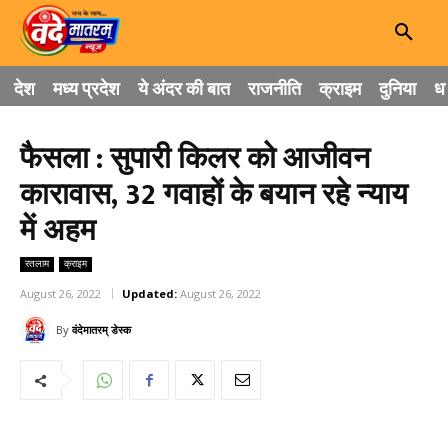
देश
मध्य प्रदेश
ये अंदर की बात
राजनीति
क्राइम
दुनिया
धा
फैसला : सुपारी किलर को आजीवन
कारावास, 32 गवाहों के बयान रहे न्याय
में अहम
रतलाम
क्राइम
August 26, 2022
Updated:
August 26, 2022
By
वंदेमातरम् डेस्क