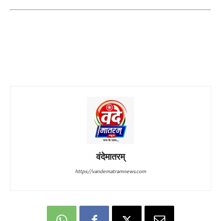
वंदेमातरम्
https://vandematramnews.com