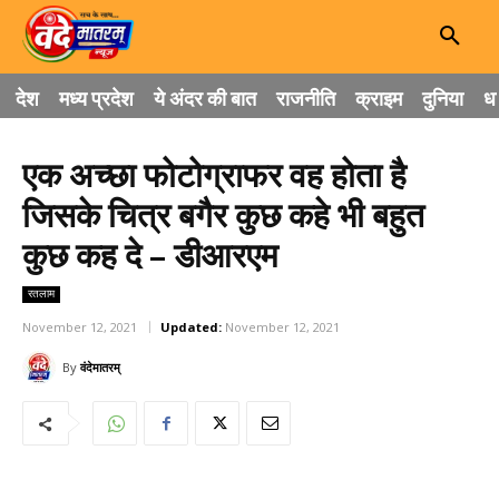
देश
मध्य प्रदेश
ये अंदर की बात
राजनीति
क्राइम
दुनिया
धा
एक अच्छा फोटोग्राफर वह होता है
जिसके चित्र बगैर कुछ कहे भी बहुत
कुछ कह दे – डीआरएम
रतलाम
November 12, 2021
Updated:
November 12, 2021
By
वंदेमातरम्