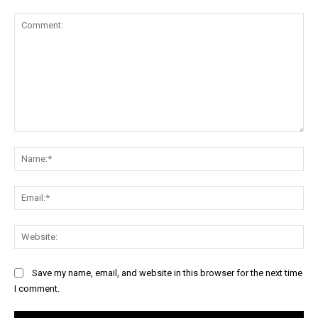
Comment:
Na
Ema
Web
Save my name, email, and website in this browser for the next time
I comment.