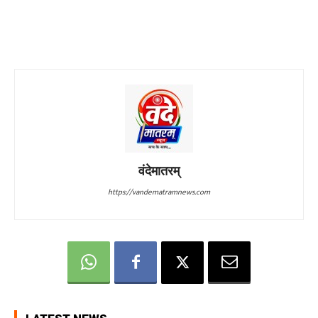
वंदेमातरम्
https://vandematramnews.com