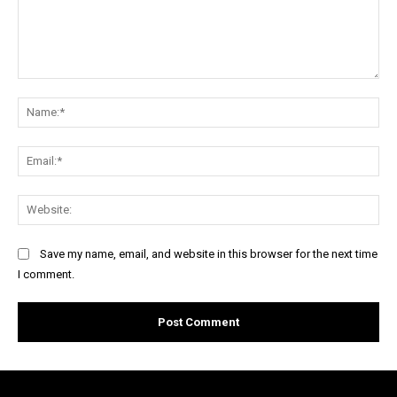
Comment:
Na
Ema
Web
Save my name, email, and website in this browser for the next time
I comment.