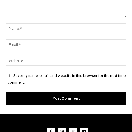
Comment:
Na
Ema
Web
Save my name, email, and website in this browser for the next time
I comment.