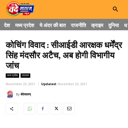
देश
मध्य प्रदेश
ये अंदर की बात
राजनीति
क्राइम
दुनिया
धा
कोचिंग विवाद : सीआईडी आरक्षक धर्मेंद्र
सिंह मंदसौर अटैच, अब होगी विभागीय
जांच
मध्य प्रदेश
रतलाम
November 23, 2021
Updated:
November 23, 2021
By
वंदेमातरम्