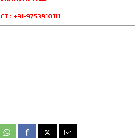
T : +91-9753910111