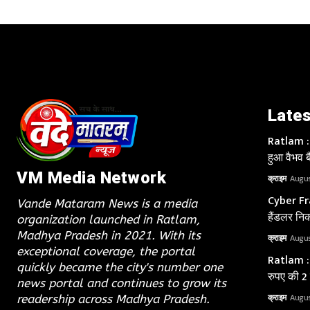
Lates
Ratlam : य
हुआ वैभव ब
VM Media Network
क्राइम
Augus
Cyber Fra
Vande Mataram News is a media
हैंडलर निक
organization launched in Ratlam,
Madhya Pradesh in 2021. With its
क्राइम
Augus
exceptional coverage, the portal
Ratlam : 
quickly became the city's number one
रुपए की 2
news portal and continues to grow its
क्राइम
Augus
readership across Madhya Pradesh.