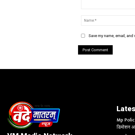
Comment:
Save my name, email, and w
Lates
Mp Police 
डिमोशन अब