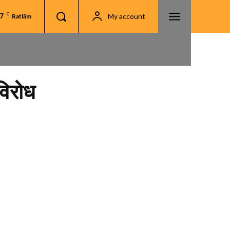
.7
C
My account
Ratlām
विरोध