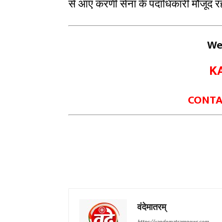
से आए करणी सेना के पदाधिकारी मौजूद रहे
We
K
CONTAC
वंदेमातरम्
https://vandematramnews.com