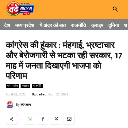
देश
मध्य प्रदेश
ये अंदर की बात
राजनीति
क्राइम
दुनिया
धा
कांग्रेस की हुंकार : मंहगाई, भ्रष्टाचार
और बेरोजगारी से भटका रही सरकार, 17
माह में जनता दिखाएगी भाजपा को
परिणाम
मध्य प्रदेश
रतलाम
राजनीति
April 22, 2022
Updated:
April 22, 2022
By
वंदेमातरम्