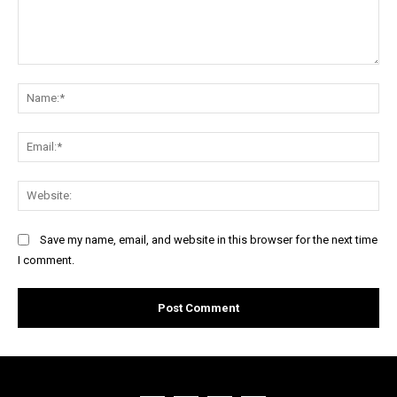
Comment:
Na
Ema
Web
Save my name, email, and website in this browser for the next time
I comment.