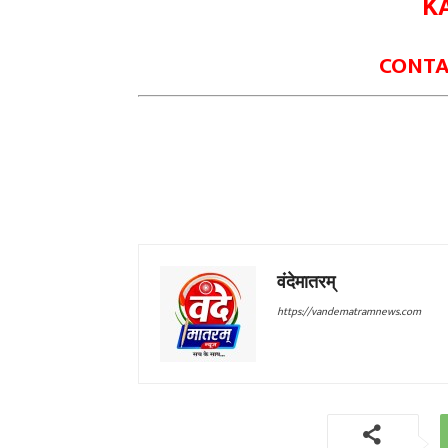
K
CONTAC
वंदेमातरम्
https://vandematramnews.com