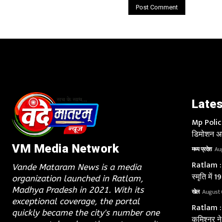
Lates
Mp Police 
डिमोशन अब
VM Media Network
मध्य प्रदेश
Au
Ratlam : श
Vande Mataram News is a media
स्मृति में
organization launched in Ratlam,
Madhya Pradesh in 2021. With its
खेल
August 
exceptional coverage, the portal
Ratlam : 
quickly became the city's number one
कमिश्नर ने