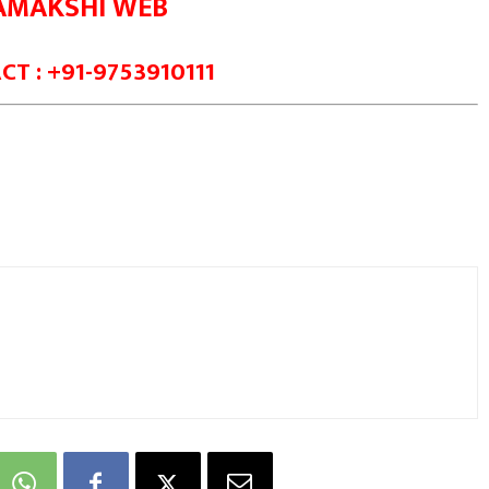
AMAKSHI WEB
T : +91-9753910111