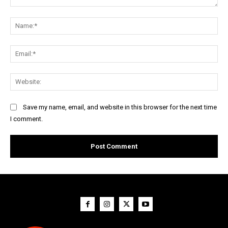
Comment:
Na
Ema
Web
Save my name, email, and website in this browser for the next time
I comment.