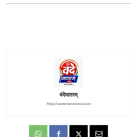
वंदेमातरम्
https://vandematramnews.com