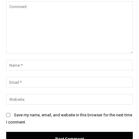
Comment:
Na
Ema
Web
Save my name, email, and website in this browser for the next time
I comment.