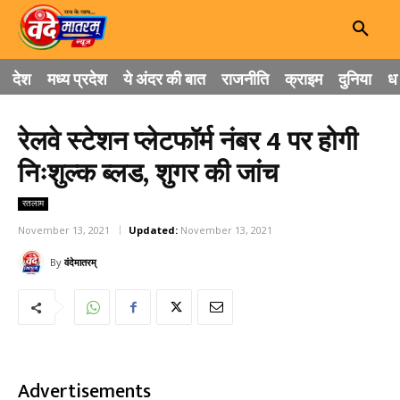
देश
मध्य प्रदेश
ये अंदर की बात
राजनीति
क्राइम
दुनिया
धा
रेलवे स्टेशन प्लेटफॉर्म नंबर 4 पर होगी
निःशुल्क ब्लड, शुगर की जांच
रतलाम
November 13, 2021
Updated:
November 13, 2021
By
वंदेमातरम्
Advertisements