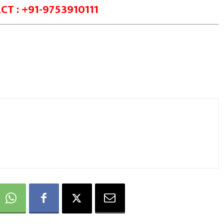
T : +91-9753910111