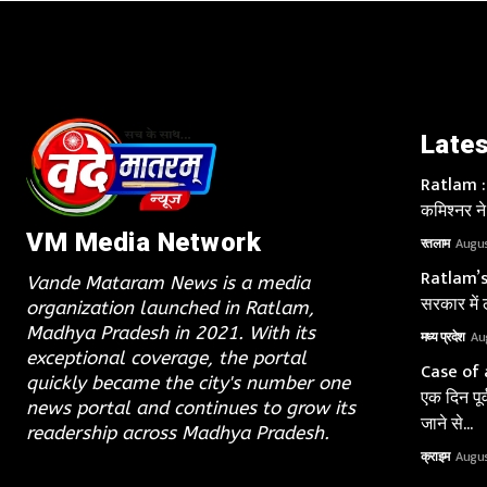
Lates
Ratlam : 
कमिश्नर ने
VM Media Network
रतलाम
Augus
Ratlam’s
Vande Mataram News is a media
सरकार में 
organization launched in Ratlam,
Madhya Pradesh in 2021. With its
मध्य प्रदेश
Au
exceptional coverage, the portal
Case of 
quickly became the city's number one
एक दिन पूर
news portal and continues to grow its
जाने से...
readership across Madhya Pradesh.
क्राइम
Augus