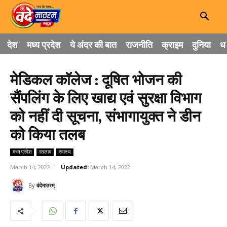
देश
मध्य प्रदेश
ये अंदर की बात
राजनीति
क्राइम
दुनिया
धा
मेडिकल कॉलेज : दूषित भोजन की
सैंपलिंग के लिए खाद्य एवं सुरक्षा विभाग
को नहीं दी सूचना, संभागायुक्त ने डीन
को किया तलब
मध्य प्रदेश
रतलाम
स्वास्थ
March 14, 2022
Updated:
March 14, 2022
By
वंदेमातरम्