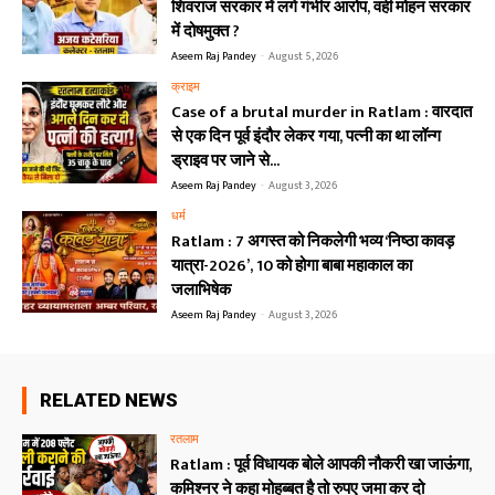
शिवराज सरकार में लगे गंभीर आरोप, वही मोहन सरकार
में दोषमुक्त ?
Aseem Raj Pandey
-
August 5, 2026
क्राइम
Case of a brutal murder in Ratlam : वारदात
से एक दिन पूर्व इंदौर लेकर गया, पत्नी का था लॉन्ग
ड्राइव पर जाने से...
Aseem Raj Pandey
-
August 3, 2026
धर्म
Ratlam : 7 अगस्त को निकलेगी भव्य ‘निष्ठा कावड़
यात्रा-2026’, 10 को होगा बाबा महाकाल का
जलाभिषेक
Aseem Raj Pandey
-
August 3, 2026
RELATED NEWS
रतलाम
Ratlam : पूर्व विधायक बोले आपकी नौकरी खा जाऊंगा,
कमिश्नर ने कहा मोहब्बत है तो रुपए जमा कर दो