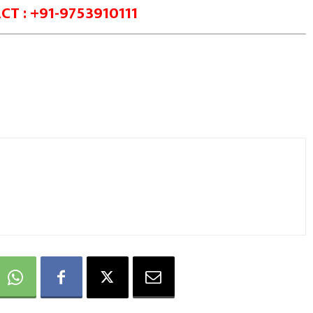
T : +91-9753910111