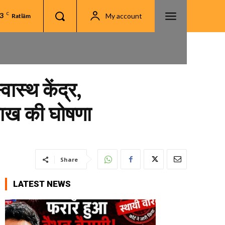
.3
C
My account
Ratlām
ास्थ केंद्र,
लाख की घोषणा
Share
LATEST NEWS