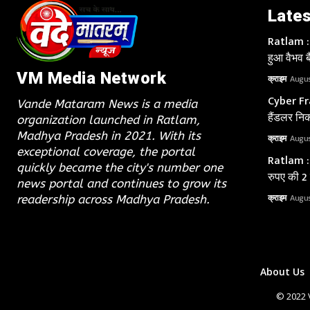
Lates
Ratlam : य
हुआ वैभव बै
VM Media Network
क्राइम
Augus
Cyber Fra
Vande Mataram News is a media
हैंडलर निक
organization launched in Ratlam,
Madhya Pradesh in 2021. With its
क्राइम
Augus
exceptional coverage, the portal
Ratlam : 
quickly became the city's number one
रुपए की 2
news portal and continues to grow its
क्राइम
Augus
readership across Madhya Pradesh.
About Us
© 2022 