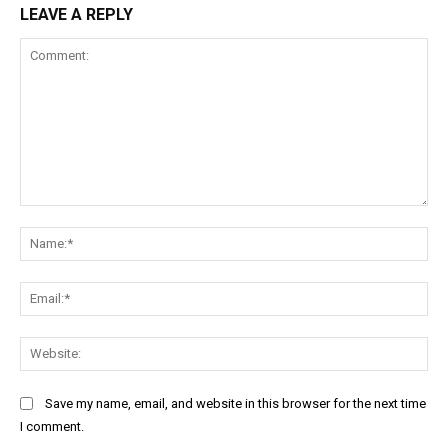
LEAVE A REPLY
Comment:
Na
Ema
Web
Save my name, email, and website in this browser for the next time
I comment.