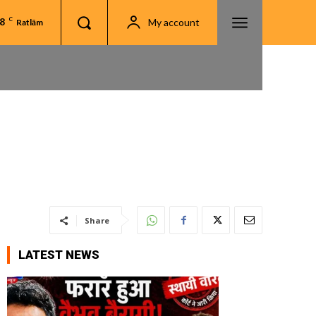
.8
C
My account
Ratlām
Share
LATEST NEWS