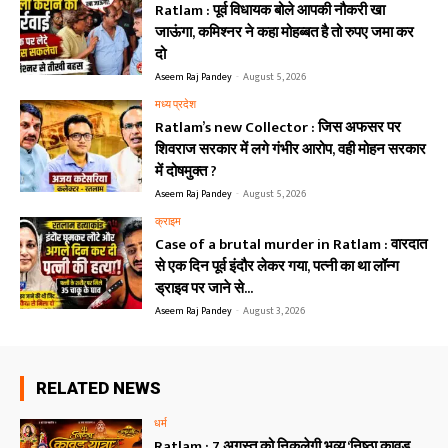
Ratlam : पूर्व विधायक बोले आपकी नौकरी खा
जाऊंगा, कमिश्नर ने कहा मोहब्बत है तो रुपए जमा कर
दो
Aseem Raj Pandey
-
August 5, 2026
मध्य प्रदेश
Ratlam’s new Collector : जिस अफसर पर
शिवराज सरकार में लगे गंभीर आरोप, वही मोहन सरकार
में दोषमुक्त ?
Aseem Raj Pandey
-
August 5, 2026
क्राइम
Case of a brutal murder in Ratlam : वारदात
से एक दिन पूर्व इंदौर लेकर गया, पत्नी का था लॉन्ग
ड्राइव पर जाने से...
Aseem Raj Pandey
-
August 3, 2026
RELATED NEWS
धर्म
Ratlam : 7 अगस्त को निकलेगी भव्य ‘निष्ठा कावड़