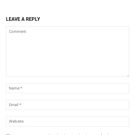
LEAVE A REPLY
Comment:
Na
Ema
Web