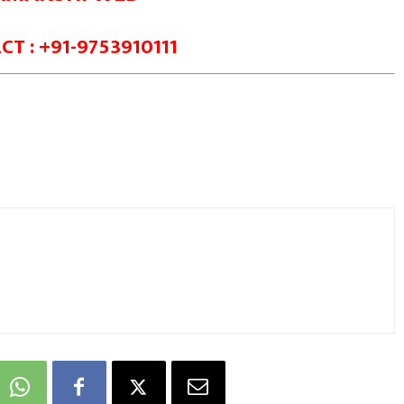
T : +91-9753910111