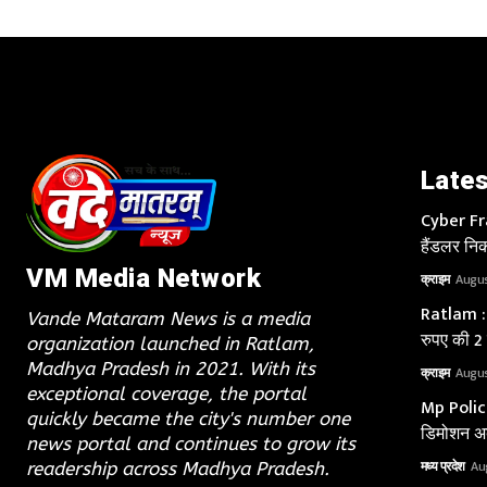
Lates
Cyber Fra
हैंडलर निक
VM Media Network
क्राइम
Augus
Ratlam : 
Vande Mataram News is a media
रुपए की 2
organization launched in Ratlam,
Madhya Pradesh in 2021. With its
क्राइम
Augus
exceptional coverage, the portal
Mp Police 
quickly became the city's number one
डिमोशन अब
news portal and continues to grow its
मध्य प्रदेश
Au
readership across Madhya Pradesh.