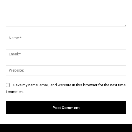
Comment:
Na
Ema
Web
Save my name, email, and website in this browser for the next time
I comment.