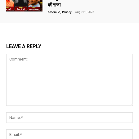
की सजा
Aseem Raj Pandey
-
August 1, 2026
LEAVE A REPLY
Comment:
Na
Ema