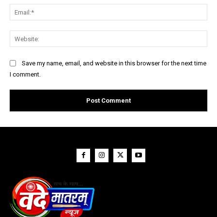
Ema
Web
Save my name, email, and website in this browser for the next time
I comment.