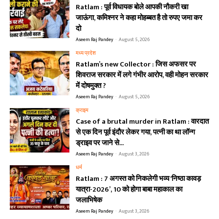
Ratlam : पूर्व विधायक बोले आपकी नौकरी खा
जाऊंगा, कमिश्नर ने कहा मोहब्बत है तो रुपए जमा कर
दो
Aseem Raj Pandey
-
August 5, 2026
मध्य प्रदेश
Ratlam’s new Collector : जिस अफसर पर
शिवराज सरकार में लगे गंभीर आरोप, वही मोहन सरकार
में दोषमुक्त ?
Aseem Raj Pandey
-
August 5, 2026
क्राइम
Case of a brutal murder in Ratlam : वारदात
से एक दिन पूर्व इंदौर लेकर गया, पत्नी का था लॉन्ग
ड्राइव पर जाने से...
Aseem Raj Pandey
-
August 3, 2026
धर्म
Ratlam : 7 अगस्त को निकलेगी भव्य ‘निष्ठा कावड़
यात्रा-2026’, 10 को होगा बाबा महाकाल का
जलाभिषेक
Aseem Raj Pandey
-
August 3, 2026