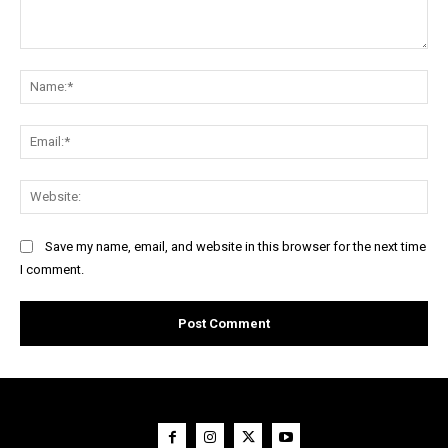
Comment:
Na
Ema
Web
Save my name, email, and website in this browser for the next time
I comment.