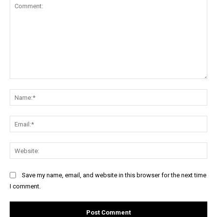
Comment:
Na
Ema
Web
Save my name, email, and website in this browser for the next time
I comment.