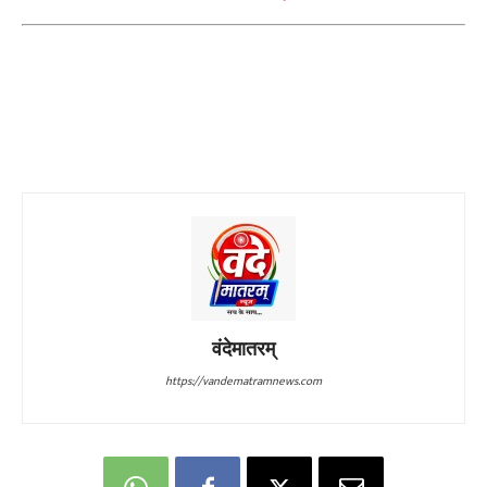
वंदेमातरम्
https://vandematramnews.com