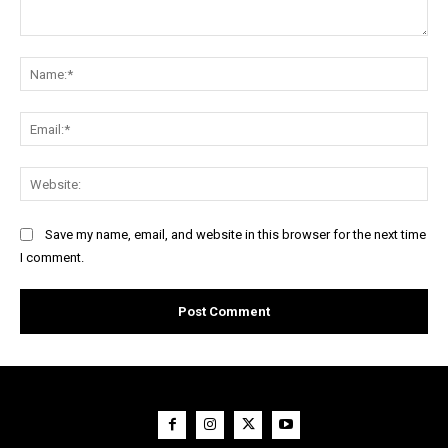
Comment:
Na
Ema
Web
Save my name, email, and website in this browser for the next time
I comment.