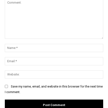
Comment:
Na
Ema
Web
Save my name, email, and website in this browser for the next time
I comment.