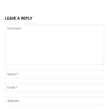
LEAVE A REPLY
Comment:
Na
Ema
Web