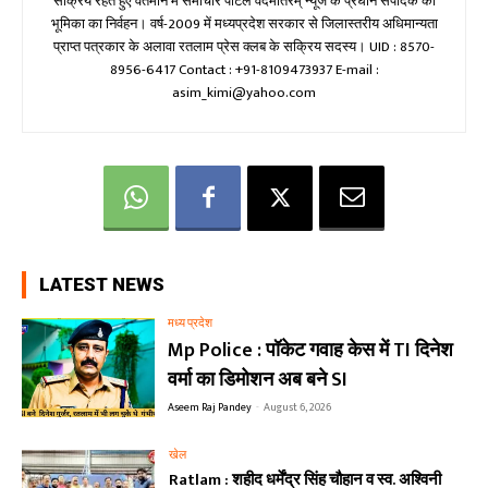
सक्रिय रहते हुए वर्तमान में समाचार पोर्टल वंदेमातरम् न्यूज के प्रधान संपादक की
भूमिका का निर्वहन। वर्ष-2009 में मध्यप्रदेश सरकार से जिलास्तरीय अधिमान्यता
प्राप्त पत्रकार के अलावा रतलाम प्रेस क्लब के सक्रिय सदस्य। UID : 8570-
8956-6417 Contact : +91-8109473937 E-mail :
asim_kimi@yahoo.com
LATEST NEWS
मध्य प्रदेश
Mp Police : पॉकेट गवाह केस में TI दिनेश
वर्मा का डिमोशन अब बने SI
Aseem Raj Pandey
-
August 6, 2026
खेल
Ratlam : शहीद धर्मेंद्र सिंह चौहान व स्व. अश्विनी