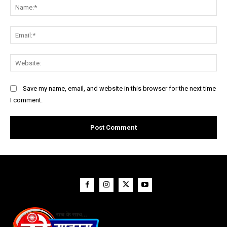
Na
Ema
Web
Save my name, email, and website in this browser for the next time
I comment.