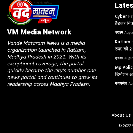
Lates
Cyber Fra
हैंडलर निक
VM Media Network
क्राइम
Augus
Ratlam : 
Vande Mataram News is a media
रुपए की 2
organization launched in Ratlam,
Madhya Pradesh in 2021. With its
क्राइम
Augus
exceptional coverage, the portal
Mp Police 
quickly became the city's number one
डिमोशन अब
news portal and continues to grow its
मध्य प्रदेश
Au
readership across Madhya Pradesh.
About Us
© 2022 