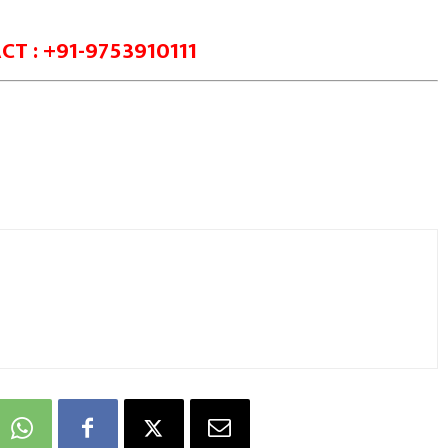
T : +91-9753910111