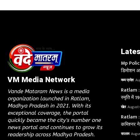
Lates
Mp Police 
डिमोशन अब
VM Media Network
मध्य प्रदेश
Au
Ratlam : श
Vande Mataram News is a media
स्मृति में
organization launched in Ratlam,
Madhya Pradesh in 2021. With its
खेल
August 
exceptional coverage, the portal
Ratlam : 
quickly became the city's number one
कमिश्नर ने
news portal and continues to grow its
रतलाम
Augus
readership across Madhya Pradesh.