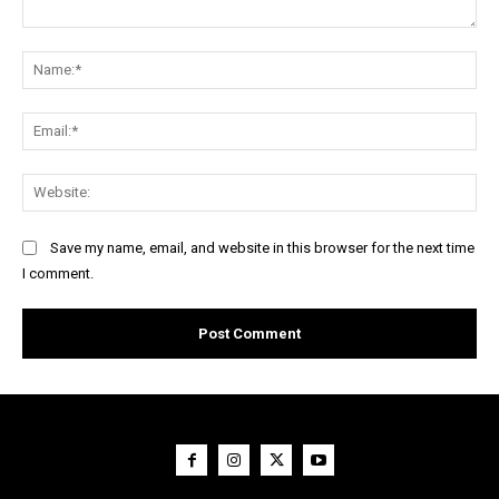
Comment:
Na
Ema
Web
Save my name, email, and website in this browser for the next time
I comment.