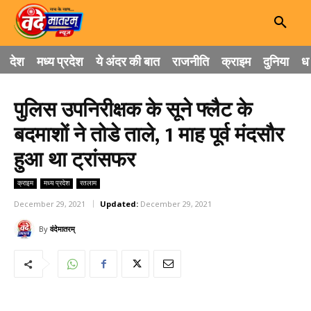
देश
मध्य प्रदेश
ये अंदर की बात
राजनीति
क्राइम
दुनिया
धा
पुलिस उपनिरीक्षक के सूने फ्लैट के
बदमाशों ने तोडे ताले, 1 माह पूर्व मंदसौर
हुआ था ट्रांसफर
क्राइम
मध्य प्रदेश
रतलाम
December 29, 2021
Updated:
December 29, 2021
By
वंदेमातरम्