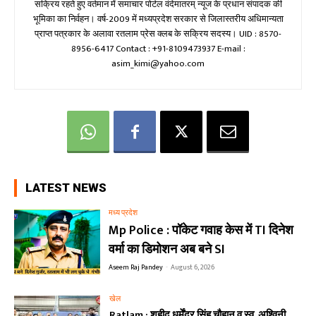
सक्रिय रहते हुए वर्तमान में समाचार पोर्टल वंदेमातरम् न्यूज के प्रधान संपादक की
भूमिका का निर्वहन। वर्ष-2009 में मध्यप्रदेश सरकार से जिलास्तरीय अधिमान्यता
प्राप्त पत्रकार के अलावा रतलाम प्रेस क्लब के सक्रिय सदस्य। UID : 8570-
8956-6417 Contact : +91-8109473937 E-mail :
asim_kimi@yahoo.com
LATEST NEWS
मध्य प्रदेश
Mp Police : पॉकेट गवाह केस में TI दिनेश
वर्मा का डिमोशन अब बने SI
Aseem Raj Pandey
-
August 6, 2026
खेल
Ratlam : शहीद धर्मेंद्र सिंह चौहान व स्व. अश्विनी