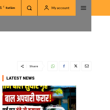
.1
C
My account
Ratlām
Share
LATEST NEWS