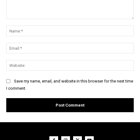
Comment:
Na
Ema
Web
Save my name, email, and website in this browser for the next time
I comment.