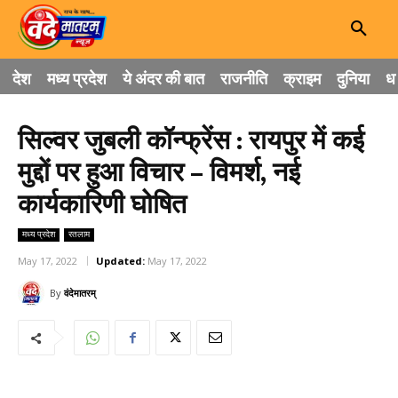
देश
मध्य प्रदेश
ये अंदर की बात
राजनीति
क्राइम
दुनिया
धा
सिल्वर जुबली कॉन्फ्रेंस : रायपुर में कई
मुद्दों पर हुआ विचार – विमर्श, नई
कार्यकारिणी घोषित
मध्य प्रदेश
रतलाम
May 17, 2022
Updated:
May 17, 2022
By
वंदेमातरम्