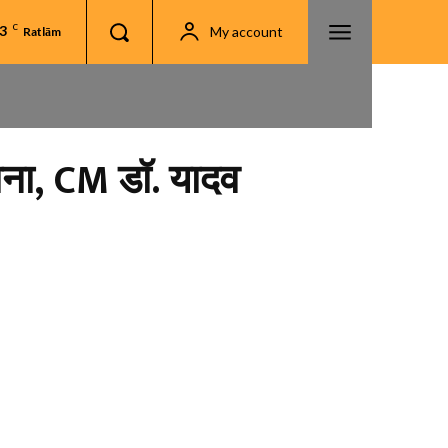
.3
C
My account
Ratlām
वाना, CM डॉ. यादव