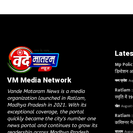
Lates
Mp Police 
डिमोशन अब
VM Media Network
मध्य प्रदेश
Au
Ratlam : श
Vande Mataram News is a media
स्मृति में
organization launched in Ratlam,
Madhya Pradesh in 2021. With its
खेल
August 
exceptional coverage, the portal
Ratlam : 
quickly became the city's number one
कमिश्नर ने
news portal and continues to grow its
रतलाम
Augus
readership across Madhya Pradesh.