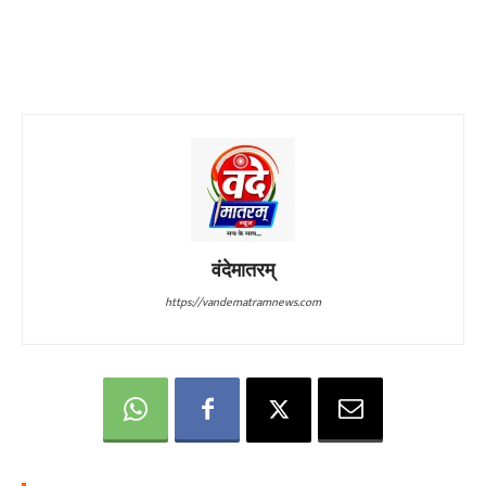
वंदेमातरम्
https://vandematramnews.com