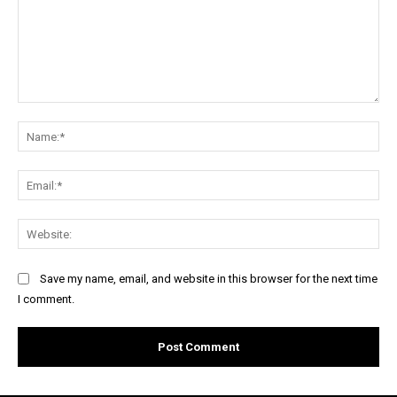
Comment:
Na
Ema
Web
Save my name, email, and website in this browser for the next time
I comment.