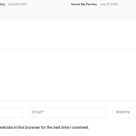
ndey
-
July 29, 2026
Aseem Raj Pandey
-
July 27, 2026
Name:*
Email:*
ebsite in this browser for the next time I comment.