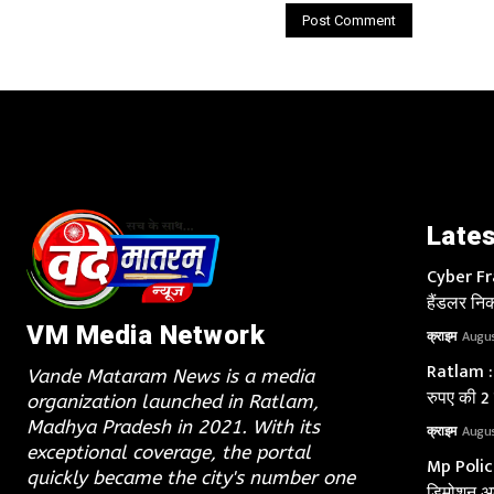
Lates
Cyber Fra
हैंडलर निक
VM Media Network
क्राइम
Augus
Ratlam : 
Vande Mataram News is a media
रुपए की 2
organization launched in Ratlam,
Madhya Pradesh in 2021. With its
क्राइम
Augus
exceptional coverage, the portal
Mp Police 
quickly became the city's number one
डिमोशन अब