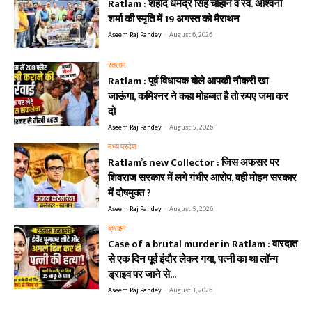
Ratlam : शहीद धर्मेंद्र सिंह चौहान व स्व. अश्विनी
शर्मा की स्मृति में 19 अगस्त को मैराथन
Aseem Raj Pandey
-
August 6, 2026
रतलाम
Ratlam : पूर्व विधायक बोले आपकी नौकरी खा
जाऊंगा, कमिश्नर ने कहा मोहब्बत है तो रुपए जमा कर
दो
Aseem Raj Pandey
-
August 5, 2026
मध्य प्रदेश
Ratlam’s new Collector : जिस अफसर पर
शिवराज सरकार में लगे गंभीर आरोप, वही मोहन सरकार
में दोषमुक्त ?
Aseem Raj Pandey
-
August 5, 2026
क्राइम
Case of a brutal murder in Ratlam : वारदात
से एक दिन पूर्व इंदौर लेकर गया, पत्नी का था लॉन्ग
ड्राइव पर जाने से...
Aseem Raj Pandey
-
August 3, 2026