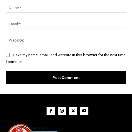
Na
Ema
Web
Save my name, email, and website in this browser for the next time
I comment.