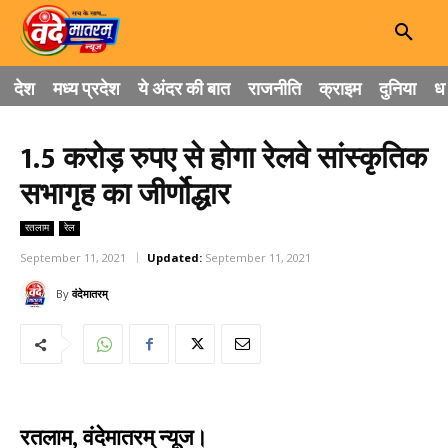
देश
मध्य प्रदेश
ये अंदर की बात
राजनीति
क्राइम
दुनिया
धा
1.5 करोड़ रुपए से होगा रेलवे सांस्कृतिक
सभागृह का जीर्णोद्धार
रतलाम
रेल
September 11, 2021
Updated:
September 11, 2021
By
वंदेमातरम्
रतलाम, वंदेमातरम् न्यूज।