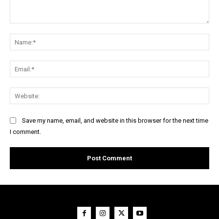
Comment:
Na
Ema
Web
Save my name, email, and website in this browser for the next time
I comment.