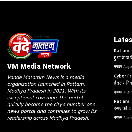
Lates
Ratlam : य
हुआ वैभव बै
VM Media Network
क्राइम
Augus
Cyber Fra
Vande Mataram News is a media
हैंडलर निक
organization launched in Ratlam,
Madhya Pradesh in 2021. With its
क्राइम
Augus
exceptional coverage, the portal
Ratlam : 
quickly became the city's number one
रुपए की 2
news portal and continues to grow its
क्राइम
Augus
readership across Madhya Pradesh.