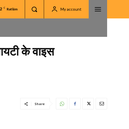
.2
C
My account
Ratlām
ायटी के वाइस
Share