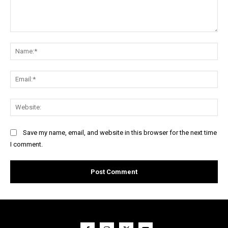
Comment:
Na
Ema
Web
Save my name, email, and website in this browser for the next time
I comment.