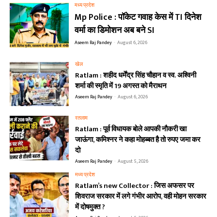
मध्य प्रदेश
Mp Police : पॉकेट गवाह केस में TI दिनेश
वर्मा का डिमोशन अब बने SI
Aseem Raj Pandey
-
August 6, 2026
खेल
Ratlam : शहीद धर्मेंद्र सिंह चौहान व स्व. अश्विनी
शर्मा की स्मृति में 19 अगस्त को मैराथन
Aseem Raj Pandey
-
August 6, 2026
रतलाम
Ratlam : पूर्व विधायक बोले आपकी नौकरी खा
जाऊंगा, कमिश्नर ने कहा मोहब्बत है तो रुपए जमा कर
दो
Aseem Raj Pandey
-
August 5, 2026
मध्य प्रदेश
Ratlam’s new Collector : जिस अफसर पर
शिवराज सरकार में लगे गंभीर आरोप, वही मोहन सरकार
में दोषमुक्त ?