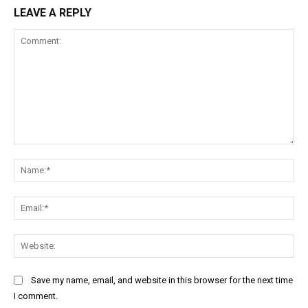
LEAVE A REPLY
Comment:
Na
Ema
Web
Save my name, email, and website in this browser for the next time
I comment.